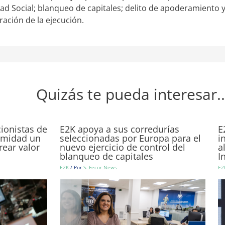
idad Social; blanqueo de capitales; delito de apoderamiento y
tración de la ejecución.
Quizás te pueda interesar..
cionistas de
E2K apoya a sus corredurías
E
imidad un
seleccionadas por Europa para el
i
rear valor
nuevo ejercicio de control del
a
blanqueo de capitales
I
E2K
/ Por
S. Fecor News
E2