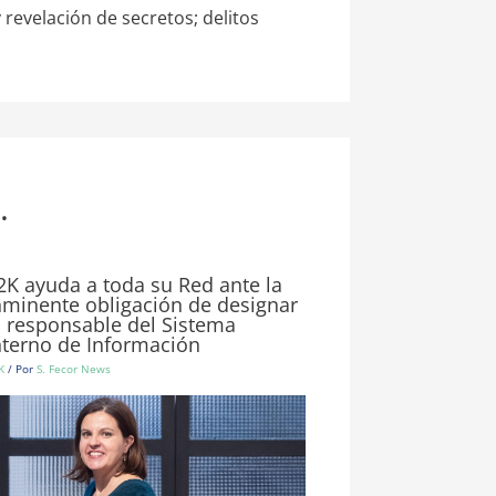
 revelación de secretos; delitos
.
2K ayuda a toda su Red ante la
nminente obligación de designar
l responsable del Sistema
nterno de Información
K
/ Por
S. Fecor News