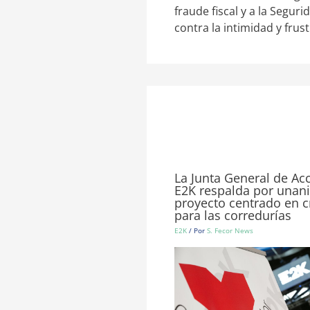
fraude fiscal y a la Segur
contra la intimidad y frus
La Junta General de Ac
E2K respalda por unan
proyecto centrado en c
para las corredurías
E2K
/ Por
S. Fecor News