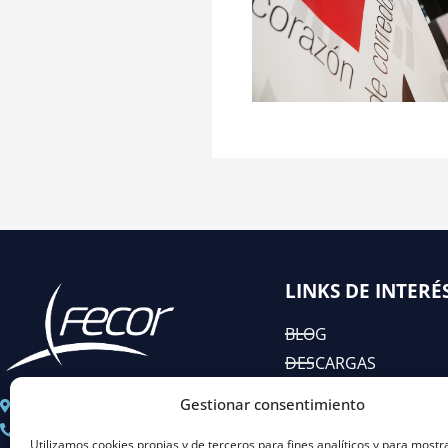
LINKS DE INTERÉ
BLOG
DESCARGAS
EIAC
Gestionar consentimiento
C/ José Abascal n° 44, 1°
RSC
+ 34 91 451 80 89
Utilizamos cookies propias y de terceros para fines analíticos y para mostr