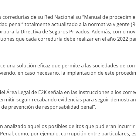
s corredurías de su Red Nacional su “Manual de procedimien
idad penal” totalmente actualizado a la normativa vigente (R
corpora la Directiva de Seguros Privados. Además, como nov
stiones que cada correduría debe realizar en el año 2022 par
ce una solución eficaz que permite a las sociedades de cor
rviendo, en caso necesario, la implantación de este proced
el Área Legal de E2K señala en las instrucciones a los corr
ermitir seguir recabando evidencias para seguir demostra
 de prevención de responsabilidad penal”.
n analizado aquellos posibles delitos que pudieran incurrir
enal, como, por ejemplo: corrupción entre particulares; est