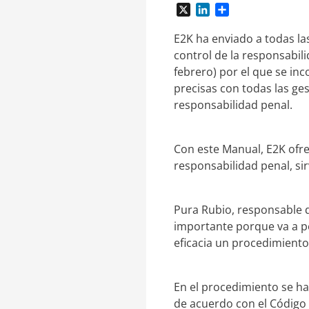
X
L
C
i
o
n
m
E2K ha enviado a todas la
k
p
control de la responsabil
e
a
febrero) por el que se in
d
r
precisas con todas las ge
I
t
responsabilidad penal.
n
i
r
Con este Manual, E2K ofre
responsabilidad penal, si
Pura Rubio, responsable d
importante porque va a p
eficacia un procedimiento
En el procedimiento se ha
de acuerdo con el Código P