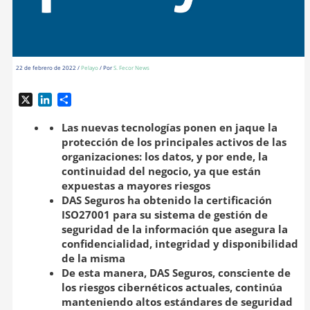
22 de febrero de 2022
/
Pelayo
/ Por
S. Fecor News
X
L
C
i
o
n
m
Las nuevas tecnologías ponen en jaque la
k
p
protección de los principales activos de las
e
a
organizaciones: los datos, y por ende, la
d
r
continuidad del negocio, ya que están
I
t
expuestas a mayores riesgos
n
i
DAS Seguros ha obtenido la certificación
r
ISO27001 para su sistema de gestión de
seguridad de la información que asegura la
confidencialidad, integridad y disponibilidad
de la misma
De esta manera, DAS Seguros, consciente de
los riesgos cibernéticos actuales, continúa
manteniendo altos estándares de seguridad