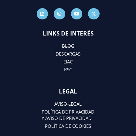
L
I
Y
X
i
n
o
-
n
s
u
t
k
t
t
w
e
a
u
i
d
g
b
t
LINKS DE INTERÉS
i
r
e
t
n
a
e
m
r
BLOG
DESCARGAS
EIAC
RSC
LEGAL
AVISO LEGAL
POLÍTICA DE PRIVACIDAD
Y AVISO DE PRIVACIDAD
POLÍTICA DE COOKIES