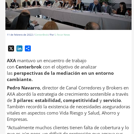
11 de febrero de 2022
/
CenterBrok
/ Por
S. Fecor News
X
L
C
i
o
n
m
AXA
mantuvo un encuentro de trabajo
k
p
con
Centerbrok
con el objetivo de analizar
e
a
las
perspectivas de la mediación en un entorno
d
r
cambiante.
I
t
Pedro Navarro
, director de Canal Corredores y Brokers en
n
i
AXA abordó la estrategia de crecimiento sostenible a través
r
de
3 pilares
:
estabilidad, competitividad
y
servicio
.
También recordó la existencia de necesidades aseguradoras
vitales en aspectos como Vida Riesgo y Salud, Ahorro y
Empresas.
“Actualmente muchos clientes tienen falta de cobertura y lo
que es aún peor, un déficit de protección que agrava sus