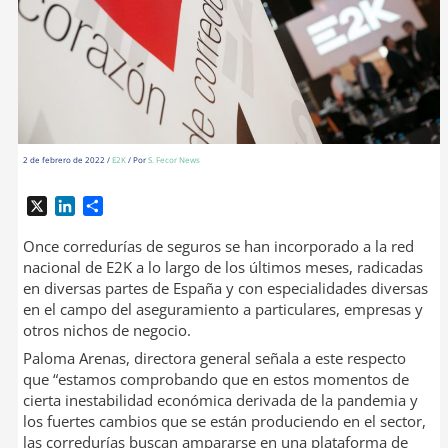
2 de febrero de 2022
/
E2K
/ Por
S. Fecor News
X
L
C
i
o
n
m
Once corredurías de seguros se han incorporado a la red
k
p
nacional de E2K a lo largo de los últimos meses, radicadas
e
a
en diversas partes de España y con especialidades diversas
d
r
en el campo del aseguramiento a particulares, empresas y
I
t
otros nichos de negocio.
n
i
Paloma Arenas, directora general señala a este respecto
r
que “estamos comprobando que en estos momentos de
cierta inestabilidad económica derivada de la pandemia y
los fuertes cambios que se están produciendo en el sector,
las corredurías buscan ampararse en una plataforma de