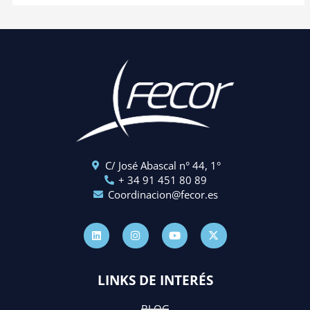
C/ José Abascal n° 44, 1°
+ 34 91 451 80 89
Coordinacion@fecor.es
L
I
Y
X
i
n
o
-
n
s
u
t
k
t
t
w
e
a
u
i
d
g
b
t
LINKS DE INTERÉS
i
r
e
t
n
a
e
m
r
BLOG