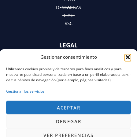
DESCARGAS
EIAC
RSC
LEGAL
Gestionar consentimiento
AVISO LEGAL
POLÍTICA DE PRIVACIDAD
Utilizamos cookies propias y de terceros para fines analíticos y para
Y AVISO DE PRIVACIDAD
mostrarte publicidad personalizada en base a un perfil elaborado a partir
POLÍTICA DE COOKIES
de tus hábitos de navegación (por ejemplo, páginas visitadas).
Gestionar los servicios
ACEPTAR
DENEGAR
VER PREFERENCIAS