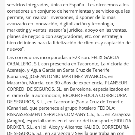
servicios integrados, única en España. Les ofrecemos a los
corredores un conjunto de herramientas y servicios que les
permite, sin realizar inversiones, disponer de lo más
avanzado en innovación, digitalización y tecnología,
marketing y ventas, asesoría jurídica, apoyo en las ventas,
planes de negocio con aseguradoras, etc. con estrategia
bien definidas para la fidelización de clientes y captación de
nuevos”.
Las corredurías incorporadas a E2K son: FELIX GARCIA
CABALLERO, S.L con presencia en Tacoronte, La Victoria de
Acentejo, y Agua Garcia en Santa Cruz de Tenerife
(Canarias); JOSE ANTONIO MARTINEZ VIVANCOS, en
Mazarrón, Murcia, con 30 años de experiencia; PLANSEUR
CORRED. DE SEGUROS, SL, en Barcelona, especializados en
el ramo de la automoción; BROKER FEDOLA CORREDURIA
DE SEGUROS, S. L., en Tacoronte (Santa Cruz de Tenerife
(Canarias), que pertenece al grupo hotelero FEDOLA;
RISKASSESSMENT SERVICES COMPANY C.S., S.L. en Zaragoza
(Aragón), especializados en el sector del transporte; FIDUZIA
BROKER, S.L. en Ibi, Alcoy y Alicante; KALIBO, CORREDURIA
DE SEGUROS, S.L. en Zaragoza y Sevilla que trabajan con