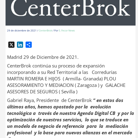
29 de diciembre de 2021
/
CenterBrok
/ Por
S. Fecor News
X
L
C
i
o
n
m
Madrid 29 de Diciembre de 2021.
k
p
CenterBrok continúa su proceso de expansión
e
a
incorporando a su Red Territorial a las Corredurías
d
r
MARTIN ROMERA E HIJOS ( Armilla- Granada) PLOU
I
t
ASESORAMIENTO Y MEDIACION ( Zaragoza ) y GALACHE
n
i
ASESORES DE SEGUROS ( Sevilla )
r
Gabriel Raya, Presidente de CenterBrok
“ en estos dos
últimos años, hemos apostado por la evolución
tecnológica a través de nuestra Agenda Digital CB y por la
optimización de nuestros servicios, lo que se traduce en
un modelo de negocio de referencia para la mediación
profesional y la base para nuevas alianzas en el mercado