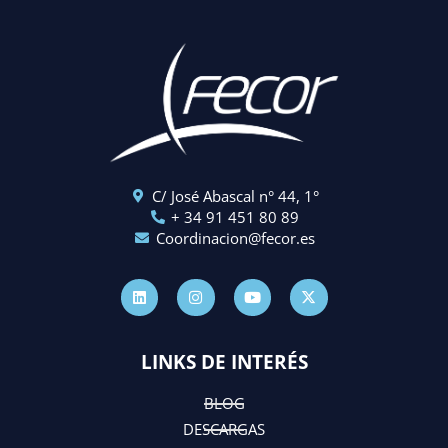
C/ José Abascal n° 44, 1°
+ 34 91 451 80 89
Coordinacion@fecor.es
L
I
Y
X
i
n
o
-
n
s
u
t
k
t
t
w
e
a
u
i
d
g
b
t
LINKS DE INTERÉS
i
r
e
t
n
a
e
m
r
BLOG
DESCARGAS