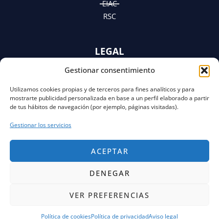
EIAC
RSC
LEGAL
Gestionar consentimiento
AVISO LEGAL
POLÍTICA DE PRIVACIDAD
Utilizamos cookies propias y de terceros para fines analíticos y para
Y AVISO DE PRIVACIDAD
mostrarte publicidad personalizada en base a un perfil elaborado a partir
POLÍTICA DE COOKIES
de tus hábitos de navegación (por ejemplo, páginas visitadas).
Gestionar los servicios
ACEPTAR
DENEGAR
VER PREFERENCIAS
Copyright © 2026 FECOR Powered by Solvento
Consulting
Política de cookies
Política de privacidad
Aviso legal