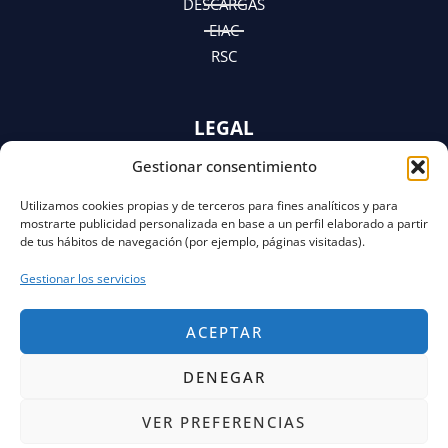
DESCARGAS
EIAC
RSC
LEGAL
Gestionar consentimiento
AVISO LEGAL
POLÍTICA DE PRIVACIDAD
Utilizamos cookies propias y de terceros para fines analíticos y para
Y AVISO DE PRIVACIDAD
mostrarte publicidad personalizada en base a un perfil elaborado a partir
POLÍTICA DE COOKIES
de tus hábitos de navegación (por ejemplo, páginas visitadas).
Gestionar los servicios
ACEPTAR
DENEGAR
VER PREFERENCIAS
Copyright © 2026 FECOR Powered by Solvento