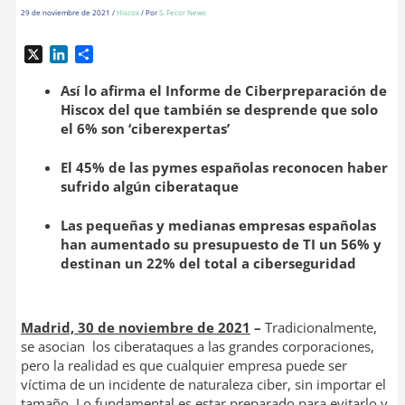
29 de noviembre de 2021
/
Hiscox
/ Por
S. Fecor News
X
L
C
i
o
n
m
Así lo afirma el Informe de Ciberpreparación de
k
p
Hiscox del que también se desprende que solo
e
a
el 6% son ‘ciberexpertas’
d
r
I
t
El 45% de las pymes españolas reconocen haber
n
i
sufrido algún ciberataque
r
Las pequeñas y medianas empresas españolas
han aumentado su presupuesto de TI un 56% y
destinan un 22% del total a ciberseguridad
Madrid, 30 de noviembre de 2021
–
Tradicionalmente,
se asocian los ciberataques a las grandes corporaciones,
pero la realidad es que cualquier empresa puede ser
víctima de un incidente de naturaleza ciber, sin importar el
tamaño. Lo fundamental es estar preparado para evitarlo y