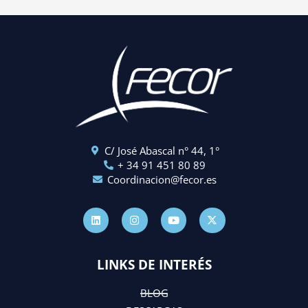
C/ José Abascal n° 44, 1°
+ 34 91 451 80 89
Coordinacion@fecor.es
L
I
Y
X
i
n
o
-
n
s
u
t
k
t
t
w
e
a
u
i
d
g
b
t
LINKS DE INTERÉS
i
r
e
t
n
a
e
m
r
BLOG