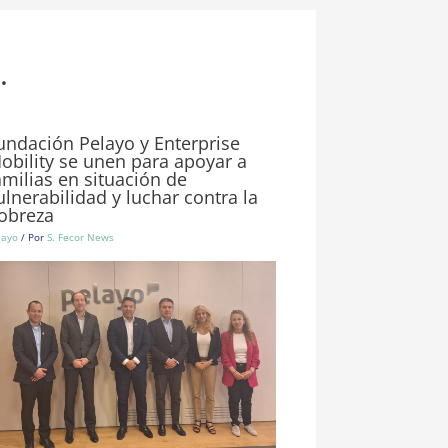
.
undación Pelayo y Enterprise
obility se unen para apoyar a
amilias en situación de
ulnerabilidad y luchar contra la
obreza
layo
/ Por
S. Fecor News