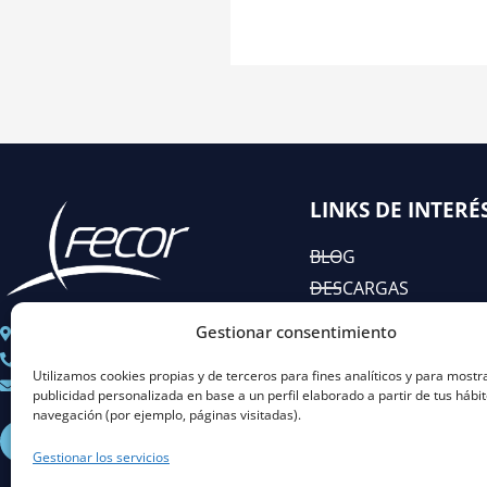
LINKS DE INTERÉ
BLOG
DESCARGAS
EIAC
Gestionar consentimiento
C/ José Abascal n° 44, 1°
RSC
+ 34 91 451 80 89
Utilizamos cookies propias y de terceros para fines analíticos y para mostr
Coordinacion@fecor.es
publicidad personalizada en base a un perfil elaborado a partir de tus hábi
navegación (por ejemplo, páginas visitadas).
L
I
Y
X
i
n
o
-
Gestionar los servicios
n
s
u
t
k
t
t
w