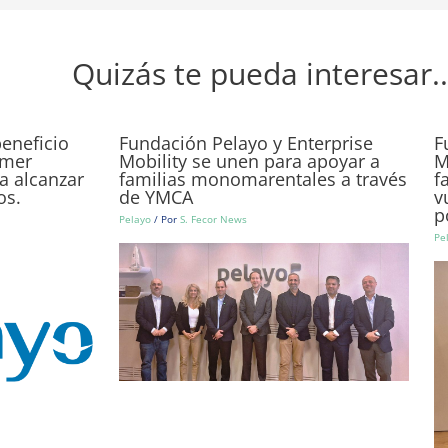
Quizás te pueda interesar..
eneficio
Fundación Pelayo y Enterprise
F
imer
Mobility se unen para apoyar a
M
a alcanzar
familias monomarentales a través
f
os.
de YMCA
v
p
Pelayo
/ Por
S. Fecor News
Pe