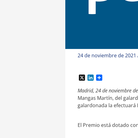
24 de noviembre de 2021
X
L
C
i
o
n
m
Madrid, 24 de noviembre d
k
p
Mangas Martín, del galard
e
a
galardonada la efectuará 
d
r
I
t
n
i
El Premio está dotado con
r