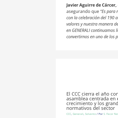
Javier Aguirre de Cárce
asegurando que
“Es para 
con la celebración del 190 
valores y nuestra manera de 
en GENERALI continuamos lid
convertirnos en uno de los p
El CCC cierra el año co
asamblea centrada en 
crecimiento y los gran
normativos del sector
CCC
,
Generali
,
Solvento
/ Por
S. Fecor N