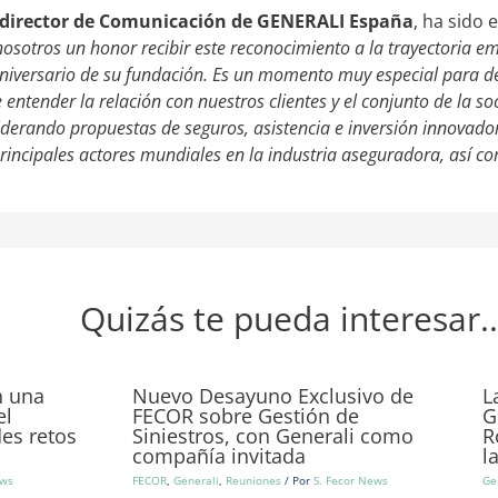
r, director de Comunicación de GENERALI España
, ha sido 
nosotros un honor recibir este reconocimiento a la trayectoria 
aniversario de su fundación. Es un momento muy especial para de
entender la relación con nuestros clientes y el conjunto de la so
erando propuestas de seguros, asistencia e inversión innovador
rincipales actores mundiales en la industria aseguradora, así co
Quizás te pueda interesar..
n una
Nuevo Desayuno Exclusivo de
L
el
FECOR sobre Gestión de
G
des retos
Siniestros, con Generali como
R
compañía invitada
l
ews
FECOR
,
Generali
,
Reuniones
/ Por
S. Fecor News
Ge