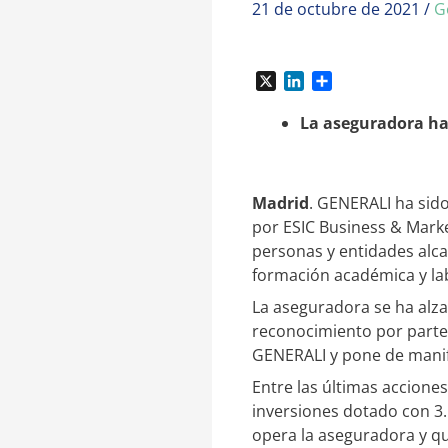
21 de octubre de 2021
/
G
X
L
C
i
o
n
m
La aseguradora ha
k
p
e
a
d
r
I
t
Madrid
. GENERALI ha sido
n
i
por ESIC Business & Marke
r
personas y entidades alca
formación académica y la
La aseguradora se ha alza
reconocimiento por parte 
GENERALI y pone de manifie
Entre las últimas accione
inversiones dotado con 3
opera la aseguradora y qu