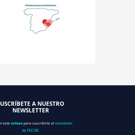
SUSCRÍBETE A NUESTRO
NEWSLETTER
en este
enlace
para suscribirte al
newsletter
de FECOR.