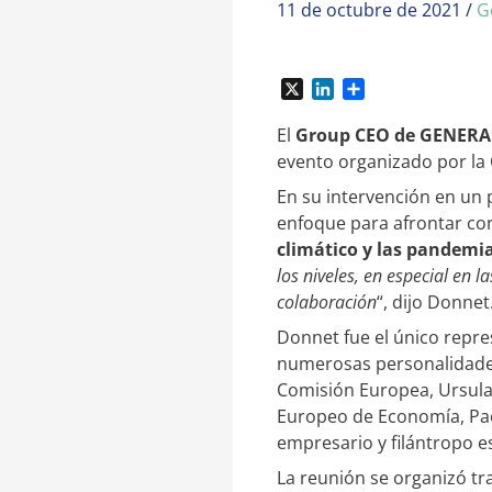
11 de octubre de 2021
/
G
X
L
C
i
o
n
m
El
Group CEO de GENERAL
k
p
evento organizado por la
e
a
En su intervención en un 
d
r
I
t
enfoque para afrontar co
n
i
climático y las pandemia
r
los niveles, en especial en
colaboración
“, dijo Donnet
Donnet fue el único repre
numerosas personalidades 
Comisión Europea, Ursula 
Europeo de Economía, Paol
empresario y filántropo e
La reunión se organizó tr