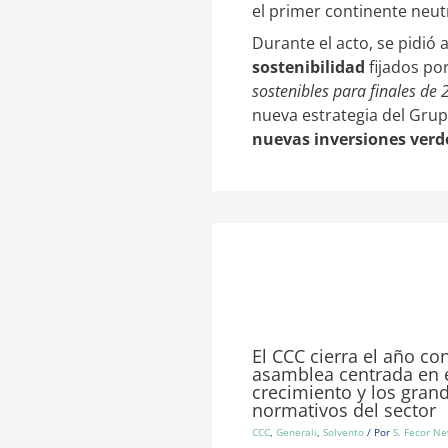
el primer continente neut
Durante el acto, se pidió
sostenibilidad
fijados po
sostenibles para finales de
nueva estrategia del Grupo
nuevas inversiones verde
El CCC cierra el año co
asamblea centrada en 
crecimiento y los gran
normativos del sector
CCC
,
Generali
,
Solvento
/ Por
S. Fecor N