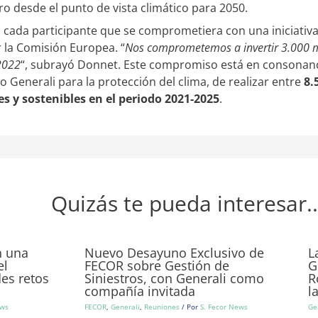
ro desde el punto de vista climático para 2050.
 a cada participante que se comprometiera con una iniciativa
r la Comisión Europea. “
Nos comprometemos a invertir 3.000 m
 2022
“, subrayó Donnet. Este compromiso está en consonancia
 Generali para la protección del clima, de realizar entre
8.
s y sostenibles en el periodo 2021-2025
.
Quizás te pueda interesar..
n una
Nuevo Desayuno Exclusivo de
L
el
FECOR sobre Gestión de
G
des retos
Siniestros, con Generali como
R
compañía invitada
l
ews
FECOR
,
Generali
,
Reuniones
/ Por
S. Fecor News
Ge