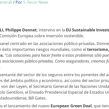
enerali
/ Por
S. Fecor News
I, Philippe Donnet
, intervino en la
EU Sustainable Inves
 Comisión Europea sobre inversión sostenible.
panel centrado en las asociaciones público-privadas, Donne
n éxito importantes riesgos mundiales, como el
terrorismo,
s.
“
Las soluciones para hacer frente a estos problemas sólo pu
 las asociaciones público-privadas. Como aseguradores, creemos f
.
sentante del sector de los seguros entre los ponentes del ac
del ámbito político y económico, así como del sector privad
von der Leyen, el Secretario General de las Naciones Unida
o Gentiloni, el Enviado Presidencial Especial de Estados Uni
stadounidense, Bill Gates.
as el lanzamiento del nuevo
European Green Deal
, que tie