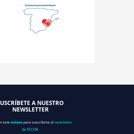
SUSCRÍBETE A NUESTRO
NEWSLETTER
en este
enlace
para suscribirte al
newsletter
de FECOR.