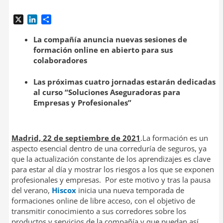
X
L
C
i
o
n
m
La compañía anuncia nuevas sesiones de
k
p
formación online en abierto para sus
e
a
colaboradores
d
r
I
t
Las próximas cuatro jornadas estarán dedicadas
n
i
al curso “Soluciones Aseguradoras para
r
Empresas y Profesionales”
Madrid, 22 de septiembre de 2021
.La formación es un
aspecto esencial dentro de una correduría de seguros, ya
que la actualización constante de los aprendizajes es clave
para estar al día y mostrar los riesgos a los que se exponen
profesionales y empresas. Por este motivo y tras la pausa
del verano,
Hiscox
inicia una nueva temporada de
formaciones online de libre acceso, con el objetivo de
transmitir conocimiento a sus corredores sobre los
productos y servicios de la compañía y que puedan así