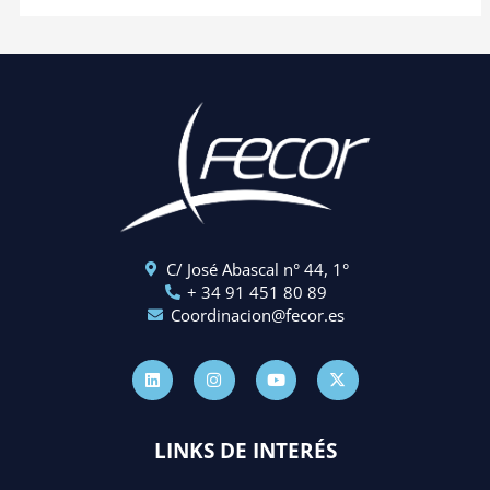
C/ José Abascal n° 44, 1°
+ 34 91 451 80 89
Coordinacion@fecor.es
L
I
Y
X
i
n
o
-
n
s
u
t
k
t
t
w
e
a
u
i
d
g
b
t
LINKS DE INTERÉS
i
r
e
t
n
a
e
m
r