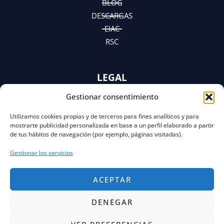
BLOG
DESCARGAS
EIAC
RSC
LEGAL
Gestionar consentimiento
AVISO LEGAL
POLÍTICA DE PRIVACIDAD
Utilizamos cookies propias y de terceros para fines analíticos y para
Y AVISO DE PRIVACIDAD
mostrarte publicidad personalizada en base a un perfil elaborado a partir
POLÍTICA DE COOKIES
de tus hábitos de navegación (por ejemplo, páginas visitadas).
Gestionar los servicios
ACEPTAR
DENEGAR