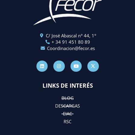
C/ José Abascal n° 44, 1°
+ 34 91 451 80 89
Coordinacion@fecor.es
L
I
Y
X
i
n
o
-
n
s
u
t
k
t
t
w
e
a
u
i
d
g
b
t
LINKS DE INTERÉS
i
r
e
t
n
a
e
m
r
BLOG
DESCARGAS
EIAC
RSC