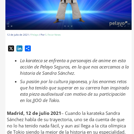
12 de julio de 2021
/
Pelayo
/ Por
S. Fecor News
X
L
C
i
o
n
m
La karateca se enfrenta a personajes de anime en esta
k
p
acción de Pelayo Seguros, en la que nos acercamos a la
e
a
historia de Sandra Sánchez.
d
r
Su pasión por la cultura japonesa, y los enormes retos
I
t
que ha tenido que superar en su carrera han inspirado
n
i
esta pieza audiovisual con motivo de su participación
r
en los JJOO de Tokio.
Madrid, 12 de julio 2021
– Cuando la karateka Sandra
Sánchez habla de su trayectoria, uno se da cuenta de que
no lo ha tenido nada fácil, y aun así llega a la cita olímpica
de Tokio siendo la mejor de la historia en su especialidad.