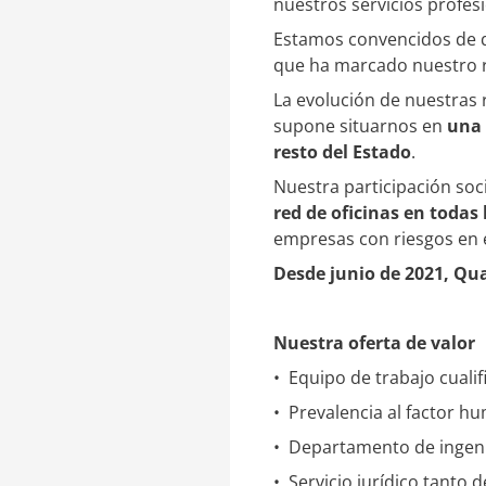
nuestros servicios profesi
d
r
I
t
Estamos convencidos de q
n
i
que ha marcado nuestro r
r
La evolución de nuestras 
supone situarnos en
u
na
resto
del Estado
.
Nuestra participación soc
red de oficinas en todas
empresas con riesgos en e
Desde junio de 2021, Qua
Nuestra oferta de valor
• Equipo de trabajo cuali
• Prevalencia al factor h
• Departamento de ingeni
• Servicio jurídico tanto 