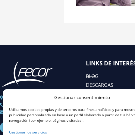
LINKS DE INTERÉ
BLOG
DESCARGAS
EIAC
Gestionar consentimiento
C/ José Abascal n° 44, 1°
RSC
+ 34 91 451 80 89
Utilizamos cookies propias y de terceros para fines analíticos y para mostr
Coordinacion@fecor.es
publicidad personalizada en base a un perfil elaborado a partir de tus hábi
navegación (por ejemplo, páginas visitadas).
L
I
Y
X
i
n
o
-
Gestionar los servicios
n
s
u
t