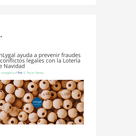
.
nLygal ayuda a prevenir fraudes
 conflictos legales con la Lotería
e Navidad
n categoría
/ Por
S. Fecor News