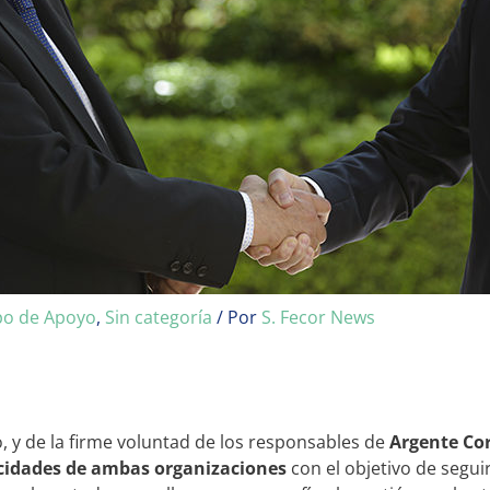
o de Apoyo
,
Sin categoría
/ Por
S. Fecor News
, y de la firme voluntad de los responsables de
Argente Cor
cidades de ambas organizaciones
con el objetivo de segui