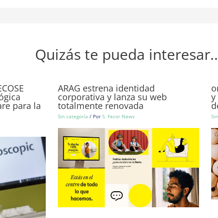
Quizás te pueda interesar..
GECOSE
ARAG estrena identidad
o
ógica
corporativa y lanza su web
y
re para la
totalmente renovada
d
Sin categoría
/ Por
S. Fecor News
Si