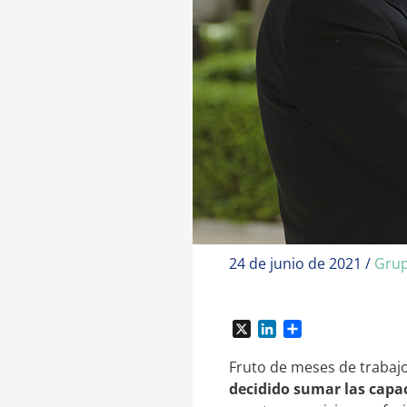
24 de junio de 2021
/
Grup
X
L
C
i
o
n
m
Fruto de meses de trabajo
k
p
decidido sumar las capa
e
a