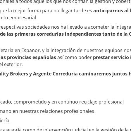
onales a todos aquellos que nos confían la gestión y cobert
ue la mejor forma para no llegar tarde es
anticiparnos
al
eto empresarial.
respectivas sociedades nos ha llevado a acometer la integra
 de las primeras
corredurías independientes tanto de l
ietaria en Espanor, y la integración de nuestros equipos n
 las provincias
españolas
así como poder
prestar servicio
l exterior.
lity Brokers y Argente Correduría caminaremos juntos h
ficado, comprometido y en continuo reciclaje profesional
umano en nuestras relaciones profesionales
ería.
de asesoría como de intervención judicial en la gestión de la