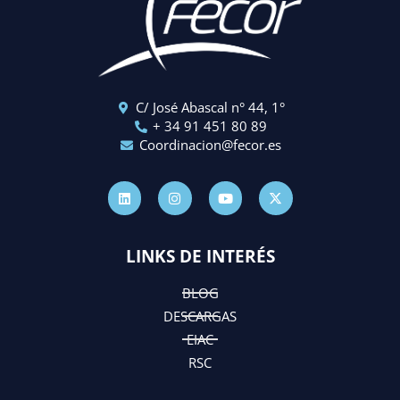
C/ José Abascal n° 44, 1°
+ 34 91 451 80 89
Coordinacion@fecor.es
L
I
Y
X
i
n
o
-
n
s
u
t
k
t
t
w
e
a
u
i
d
g
b
t
LINKS DE INTERÉS
i
r
e
t
n
a
e
m
r
BLOG
DESCARGAS
EIAC
RSC