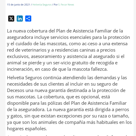
15 de junio de 2021
/
Helvetia Seguros
/ Por
S. Fecor News
X
L
C
i
o
n
m
La nueva cobertura del Plan de Asistencia Familiar de la
k
p
aseguradora incluye servicios esenciales para la protección
e
a
y el cuidado de las mascotas, como ac-ceso a una extensa
d
r
red de veterinarios y a residencias caninas a precios
I
t
exclusivos, asesoramiento y asistencia al asegurado si el
n
i
animal se pierde y un ser-vicio gratuito de recogida e
r
incineración, en caso de que la mascota fallezca.
Helvetia Seguros continúa atendiendo las demandas y las
necesidades de sus clientes al incluir en su seguro de
Decesos una nueva garantía destinada a la protección de
sus mascotas. La cobertura, que es opcional, está
disponible para las pólizas del Plan de Asistencia Familiar
de la aseguradora. La nueva garantía está dirigida a perros
y gatos, sin que existan excepciones por su raza o tamaño,
ya que son los animales de compañía más habituales en los
hogares españoles.