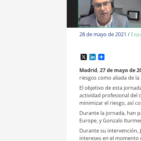
28 de mayo de 2021
/
Esp
X
L
C
i
o
n
m
Madrid
,
27 de mayo de 2
k
p
riesgos como aliada de la 
e
a
El objetivo de esta jornad
d
r
I
t
actividad profesional del
n
i
minimizar el riesgo, así
r
Durante la jornada, han p
Europe, y Gonzalo Iturmen
Durante su intervención, 
intereses en el momento e