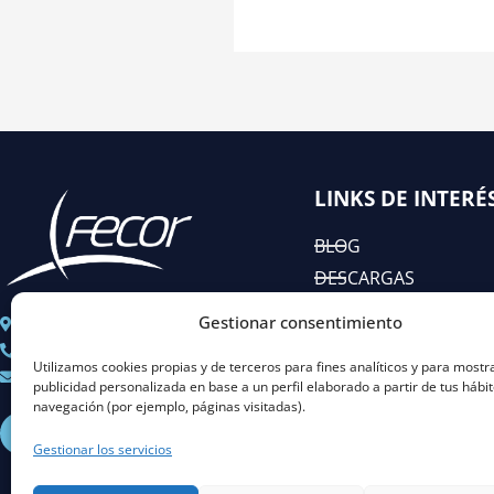
LINKS DE INTERÉ
BLOG
DESCARGAS
EIAC
Gestionar consentimiento
C/ José Abascal n° 44, 1°
RSC
+ 34 91 451 80 89
Utilizamos cookies propias y de terceros para fines analíticos y para mostr
Coordinacion@fecor.es
publicidad personalizada en base a un perfil elaborado a partir de tus hábi
navegación (por ejemplo, páginas visitadas).
L
I
Y
X
i
n
o
-
Gestionar los servicios
n
s
u
t
k
t
t
w
e
a
u
i