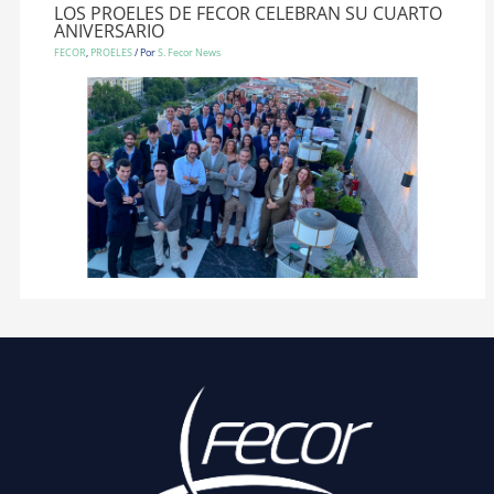
LOS PROELES DE FECOR CELEBRAN SU CUARTO
ANIVERSARIO
FECOR
,
PROELES
/ Por
S. Fecor News