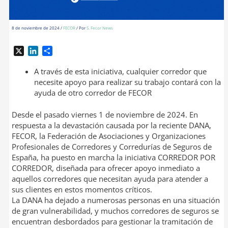
8 de noviembre de 2024
/
FECOR
/ Por
S. Fecor News
X
L
C
i
o
n
m
A través de esta iniciativa, cualquier corredor que
k
p
necesite apoyo para realizar su trabajo contará con la
e
a
ayuda de otro corredor de FECOR
d
r
I
t
Desde el pasado viernes 1 de noviembre de 2024. En
n
i
respuesta a la devastación causada por la reciente DANA,
r
FECOR, la Federación de Asociaciones y Organizaciones
Profesionales de Corredores y Corredurías de Seguros de
España, ha puesto en marcha la iniciativa CORREDOR POR
CORREDOR, diseñada para ofrecer apoyo inmediato a
aquellos corredores que necesitan ayuda para atender a
sus clientes en estos momentos críticos.
La DANA ha dejado a numerosas personas en una situación
de gran vulnerabilidad, y muchos corredores de seguros se
encuentran desbordados para gestionar la tramitación de