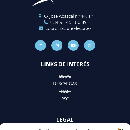
C/ José Abascal n° 44, 1°
+ 34 91 451 80 89
Coordinacion@fecor.es
L
I
Y
X
i
n
o
-
n
s
u
t
k
t
t
w
e
a
u
i
d
g
b
t
LINKS DE INTERÉS
i
r
e
t
n
a
e
m
r
BLOG
DESCARGAS
EIAC
RSC
LEGAL