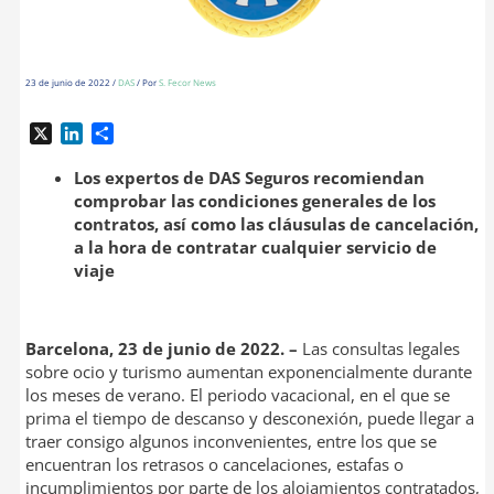
23 de junio de 2022
/
DAS
/ Por
S. Fecor News
X
L
C
i
o
n
m
Los expertos de DAS Seguros recomiendan
k
p
comprobar las condiciones generales de los
e
a
contratos, así como las cláusulas de cancelación,
d
r
a la hora de contratar cualquier servicio de
I
t
viaje
n
i
r
Barcelona, 23 de junio de 2022. –
Las consultas legales
sobre ocio y turismo aumentan exponencialmente durante
los meses de verano. El periodo vacacional, en el que se
prima el tiempo de descanso y desconexión, puede llegar a
traer consigo algunos inconvenientes, entre los que se
encuentran los retrasos o cancelaciones, estafas o
incumplimientos por parte de los alojamientos contratados,